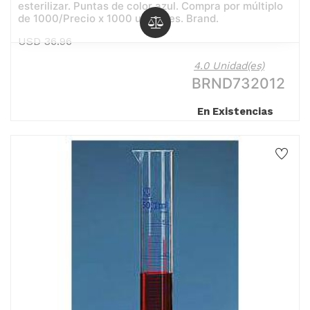
esterilizar. Puntas de color azul. Compra por múltiplo
de 1000/Precio x 1000 unidades. Brand.
USD
36.96
4.0 Unidad(es)
BRND732012
En Existencias