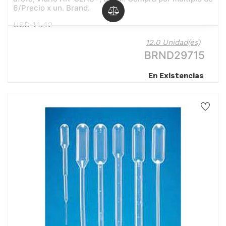
6/Precio x un. Brand.
USD
14.42
12.0 Unidad(es)
BRND29715
En Existencias