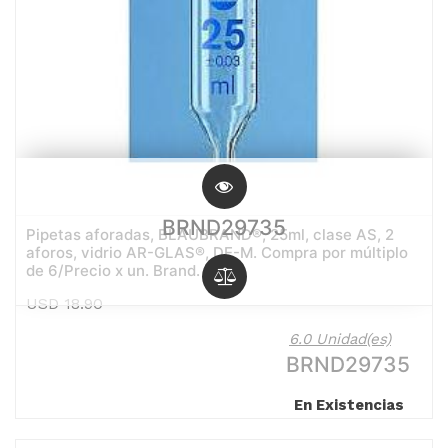
BRND29735
Pipetas aforadas, BLAUBRAND®, 25ml, clase AS, 2
aforos, vidrio AR-GLAS®, DE-M. Compra por múltiplo
de 6/Precio x un. Brand.
USD
18.90
6.0 Unidad(es)
BRND29735
En Existencias