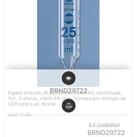
BRND29722
Pipeta aforada, BLAUBRAND, clase AS, certificada,
1ml , 2 aforos, vidrio AR-Glas. Compra por múltiplo de
12/Precio x un. Brand.
USD
11.20
6.0 Unidad(es)
BRND29722