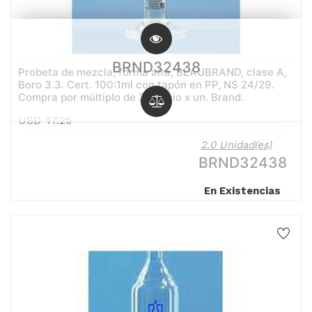
BRND32438
Probeta de mezcla, forma alta, BLAUBRAND, clase A,
Boro 3.3. Cert. 100:1ml con tapón en PP, NS 24/29.
Compra por múltiplo de 2/Precio x un. Brand.
USD
47.25
2.0 Unidad(es)
BRND32438
En Existencias