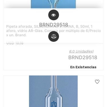
BRND29518
Pipeta aforada, SILBERBRAND ETERNA, B, 50ml, 1
aforo, vidrio AR-Glas. Compra por múltiplo de 6/Precio
x un. Brand.
USD
19.18
6.0 Unidad(es)
BRND29518
En Existencias