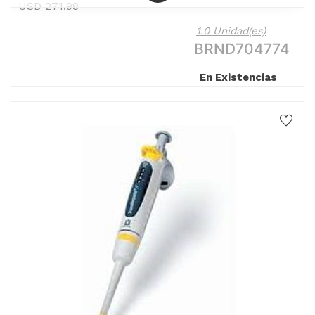
USD
271.98
1.0 Unidad(es)
BRND704774
En Existencias