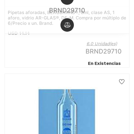
BRND29710
Pipetas aforadas, BLAUBRAND®, 8ml, clase AS, 1
aforo, vidrio AR-GLAS®, DE-M. Compra por múltiplo de
6/Precio x un. Brand.
USD
14.14
6.0 Unidad(es)
BRND29710
En Existencias