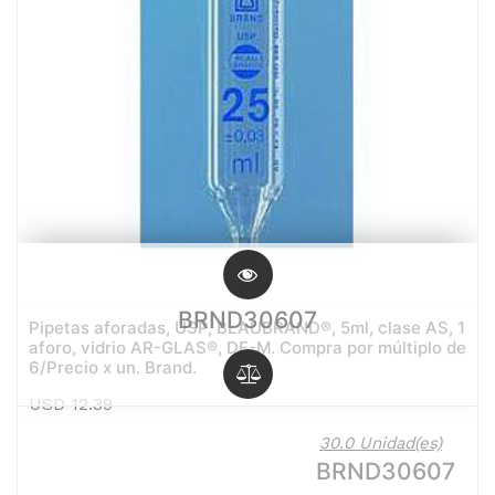
BRND30607
Pipetas aforadas, USP, BLAUBRAND®, 5ml, clase AS, 1
aforo, vidrio AR-GLAS®, DE-M. Compra por múltiplo de
6/Precio x un. Brand.
USD
12.39
30.0 Unidad(es)
BRND30607