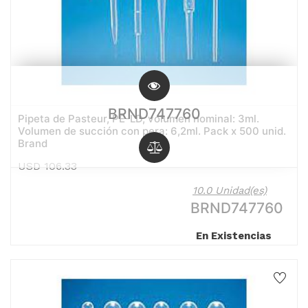
BRND747760
Pipeta de Pasteur, PE-LD, volumen nominal: 3ml.
Volumen de succión con pera: 6,2ml. Pack x 500 unid.
Brand
USD
106.33
10.0 Unidad(es)
BRND747760
En Existencias