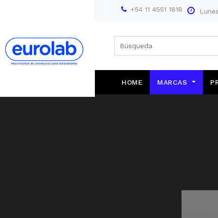
+54 11 4551 1818
Lunes
HOME
MARCAS
P
Farmacopea Europea