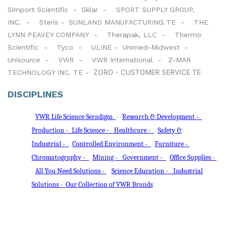
Simport Scientific -
Sklar -
SPORT SUPPLY GROUP,
INC. -
Steris -
SUNLAND MANUFACTURING TE -
THE
LYNN PEAVEY COMPANY -
Therapak, LLC -
Thermo
Scientific -
Tyco -
ULINE -
Unimed-Midwest -
Unisource -
VWR -
VWR International -
Z-MAR
ZORO - CUSTOMER SERVICE TE
TECHNOLOGY INC. TE -
DISCIPLINES
VWR Life Science Seradigm
-
Research & Development -
Production -
Life Science -
Healthcare -
Safety &
Industrial -
Controlled Environment -
Furniture -
Chromatography -
Mining -
Government -
Office Supplies -
All You Need Solutions -
Science Education -
Industrial
Solutions -
Our Collection of VWR Brands