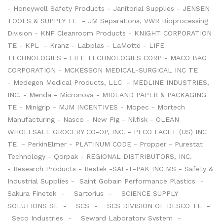
- Honeywell Safety Products - Janitorial Supplies - JENSEN
TOOLS & SUPPLY TE - JM Separations, VWR Bioprocessing
Division - KNF Cleanroom Products - KNIGHT CORPORATION
TE - KPL - Kranz - Labplas - LaMotte - LIFE
TECHNOLOGIES - LIFE TECHNOLOGIES CORP - MACO BAG
CORPORATION - MCKESSON MEDICAL-SURGICAL INC TE
- Medegen Medical Products, LLC - MEDLINE INDUSTRIES,
INC. - Menda - Micronova - MIDLAND PAPER & PACKAGING
TE - Minigrip - MJM INCENTIVES - Mopec - Mortech
Manufacturing - Nasco - New Pig - Nilfisk - OLEAN
WHOLESALE GROCERY CO-OP, INC. - PECO FACET (US) INC
TE - PerkinElmer - PLATINUM CODE - Propper - Purestat
Technology - Qorpak - REGIONAL DISTRIBUTORS, INC.
- Research Products - Restek -SAF-T-PAK INC MS - Safety &
Industrial Supplies - Saint Gobain Performance Plastics -
Sakura Finetek -
Sartorius -
SCIENCE SUPPLY
SOLUTIONS SE -
SCS -
SCS DIVISION OF DESCO TE -
Seco Industries -
Seward Laboratory System -