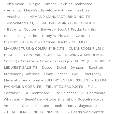
- Alfa Aesar - Allegro - Amcor Flexibles Healthcare
- American Mail-Well Envelope - Ampac Flexibles
- Anachemia - ARMAND MANUFACTURING INC. TE
- Associated Bag -
BAG PACKAGING CORPORATION
- Beckman Coulter - Bel-Art - Bel-Art Products - Bio
Nuclear Diagnostics - Brady Worldwide - CANCER
DIAGNOSTICS, INC. - Cardinal Health - CHEMCO
MANUFACTURING COMPANY INC.TE - CLEANROOM FILM &
BAGS TE - Com-Pac - CONTRACT SEWING & MANUFACT. -
Corning - Crosstex - Crown Packaging - DALCO (PREV UPPER
MIDWEST SALE TE - Desco - Dukal - Dynalon - Electron
Microscopy Sciences - Elkay Plastics - EMI - Emergency
Medical International - ESM INC ENTERPRISES SE - EXTRA
PACKAGING CORP. TE - FIELDTEX PRODUCTS - Fisher
Container - GE Healthcare - Life Sciences - GE Healthcare -
Whatman - GeneMate - Globe Scientific - Gosselin North
America - Greiner Bio-One - Hach - Hardy Diagnostics
- HEALTHMARK INDUSTRIES CO. TE - Heathrow Scientific