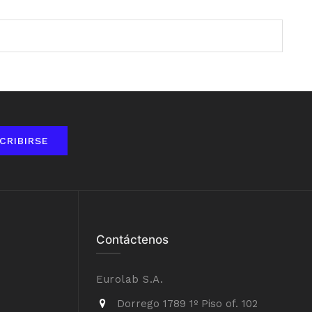
CRIBIRSE
Contáctenos
Eurolab S.A.
Dorrego 1789 1º Piso of. 102